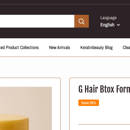
Language
English
ted Product Collections
New Arrivals
Keratinbeauty Blog
Cle
G Hair Btox For
Save 25%