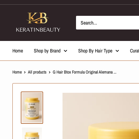
Skip
to
content
Home
Shop by Brand
Shop By Hair Type
Cura
Home
All products
G Hair Btox Formula Original Alemana ...