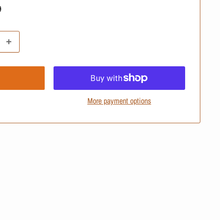
ular
9
e
More payment options