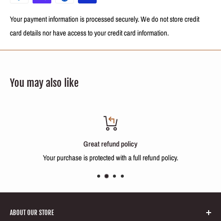
restent visibles pendant environ trois mois. Le secret d'un excellent
traitement de lissage repose sur le produit mais aussi sur une application
Your payment information is processed securely. We do not store credit
professionnelle.
card details nor have access to your credit card information.
PRODUIT 100% ORIGINAL DU BRÉSIL
You may also like
LIVRAISON GRATUITE
VOUZ RECEVREZ:
1000ml (35oz) De Shampooing Pre Traitement Inoar Marroquino G Hair
1000ml (35oz) De Kératine Traitement Inoar Marroquino G Hair
Great refund policy
Your purchase is protected with a full refund policy.
Préparation :
Laver 3 fois les cheveux avec le shampoing clarifiant (step 1).
Bien essorer les cheveux avec une serviette ou sécher un peu à l’aide du
ABOUT OUR STORE