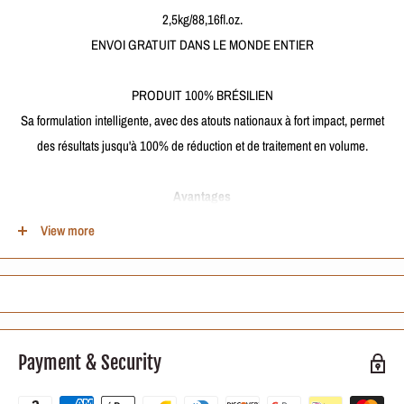
2,5kg/88,16fl.oz.
ENVOI GRATUIT DANS LE MONDE ENTIER
PRODUIT 100% BRÉSILIEN
Sa formulation intelligente, avec des atouts nationaux à fort impact, permet
des résultats jusqu'à 100% de réduction et de traitement en volume.
Avantages
Résultat immédiat
View more
Facile à appliquer
Emballage pratique
Sans fumée
Inodore
Zéro formaldéhyde
Payment & Security
Comment utiliser