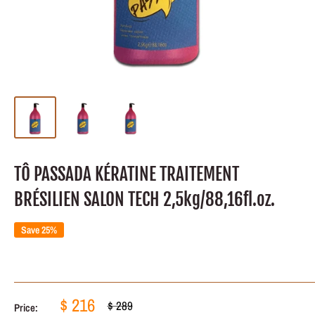
TÔ PASSADA KÉRATINE TRAITEMENT
BRÉSILIEN SALON TECH 2,5kg/88,16fl.oz.
Save 25%
Sale
$ 216
Regular
$ 289
Price: