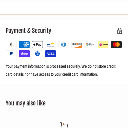
suffisante de tout le temps Shampooing et masser doucement les cheveux,
en frottant les cuticules entières avec la longueur des cheveux. Rincez et
répétez cette procédure pour deux fois, en laissant agir 5 minutes dans la
dernière application. Rincer abondamment
Payment & Security
Traitement
La ligne Zap Professional a été développée avec une combinaison
d'acides aminés, de silicone et d'huile de noix de coco. Favorise une
réduction temporaire des fils, rendant saine, plus lisse et dure plus
Your payment information is processed securely. We do not store credit
longtemps.
card details nor have access to your credit card information.
Comment utiliser:
UTILISEZ DES GANTS. Après avoir utilisé un
shampooing nettoyant profond, avec l'aide d'un sèche-linge, appliquez le
traitement pensé aux cheveux, des racines aux pointes, à une distance
You may also like
minimale de la racine. Après une application complète, sécher 100% les
cheveux. Faire une brosse et passer le fer plat dans les brins minces. Dans
les cheveux blonds, n'utilisez pas de températures supérieures à 190 °.