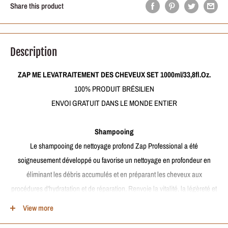
Share this product
Description
ZAP ME LEVATRAITEMENT DES CHEVEUX SET 1000ml/33,8fl.Oz.
100% PRODUIT BRÉSILIEN
ENVOI GRATUIT DANS LE MONDE ENTIER
Shampooing
Le shampooing de nettoyage profond Zap Professional a été
soigneusement développé ou favorise un nettoyage en profondeur en
éliminant les débris accumulés et en préparant les cheveux aux
procédures d'hydratation et de réparation. Renvoie la vitalité, la légèreté et
la luminosité des cheveux.
View more
Comment utiliser:
Avec les cheveux mouillés, appliquez une quantité