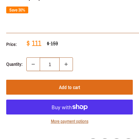
Save 30%
Sale
$ 111
Regular
$ 159
Price:
price
price
Quantity:
Add to cart
More payment options